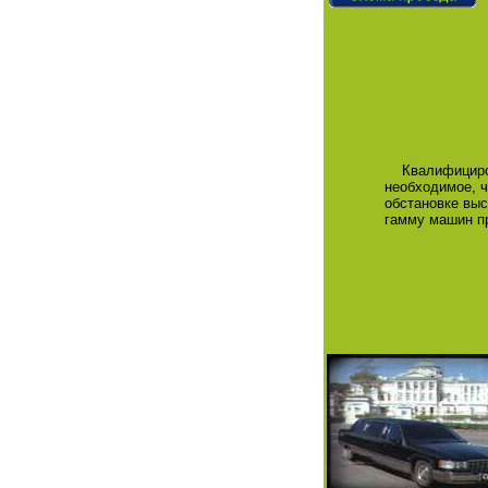
Квалифициров
необходимое, ч
обстановке выс
гамму машин пр